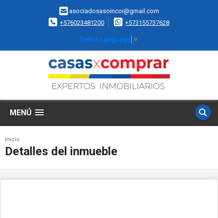
asociadosasoincoi@gmail.com
+576023481200
+573155737628
Select Language
▼
MENÚ
Inicio
Detalles del inmueble