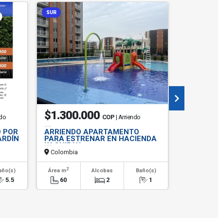
SUR
$1.300.000
$1.90
ndo
COP
| Arriendo
O POR
ARRIENDO APARTAMENTO
ARRIEND
ARDÍN
PARA ESTRENAR EN HACIENDA
QUINTAS
KACHIPAY
Colombia
Colombi
2
2
año(s)
Área m
Alcobas
Baño(s)
Área m
5.5
60
2
1
80