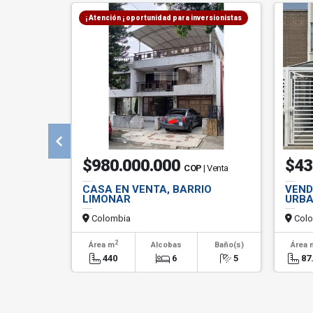
¡ Atención ¡ oportunidad para inversionistas
$980.000.000
$43
COP
| Venta
CASA EN VENTA, BARRIO
VEND
LIMONAR
URBA
Colombia
Colo
2
Área m
Alcobas
Baño(s)
Área 
440
6
5
87