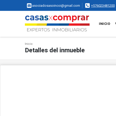
asociadosasoincoi@gmail.com
+576023481200
INICIO
Inicio
Detalles del inmueble