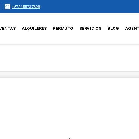
+573155737628
VENTAS
ALQUILERES
PERMUTO
SERVICIOS
BLOG
AGEN