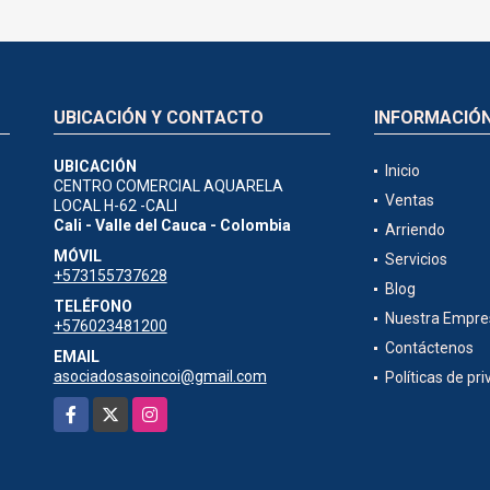
UBICACIÓN Y CONTACTO
INFORMACIÓ
UBICACIÓN
Inicio
CENTRO COMERCIAL AQUARELA
Ventas
LOCAL H-62 -CALI
Cali - Valle del Cauca - Colombia
Arriendo
MÓVIL
Servicios
+573155737628
Blog
TELÉFONO
Nuestra Empre
+576023481200
Contáctenos
EMAIL
asociadosasoincoi@gmail.com
Políticas de pr
Facebook
X
Instagram