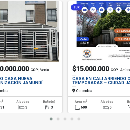
SUR
0.000.000
$15.000.000
COP
| Venta
COP
| Arrie
O CASA NUEVA
CASA EN CALI ARRIENDO 
NIZACIÓN JAMUNDÍ
TEMPORADAS – CIUDAD J
mbia
Colombia
2
2
m
Alcobas
Baño(s)
Área m
Alcobas
B
.31
3
3
600
5