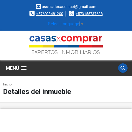
asociadosasoincoi@gmail.com
+576023481200
+573155737628
Select Language
▼
MENÚ
Inicio
Detalles del inmueble