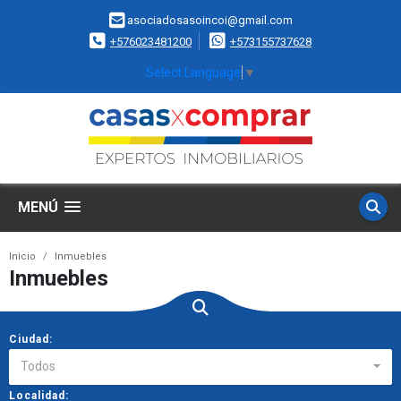
asociadosasoincoi@gmail.com
+576023481200
+573155737628
Select Language
▼
MENÚ
Inicio
Inmuebles
Inmuebles
Ciudad:
Todos
Localidad: