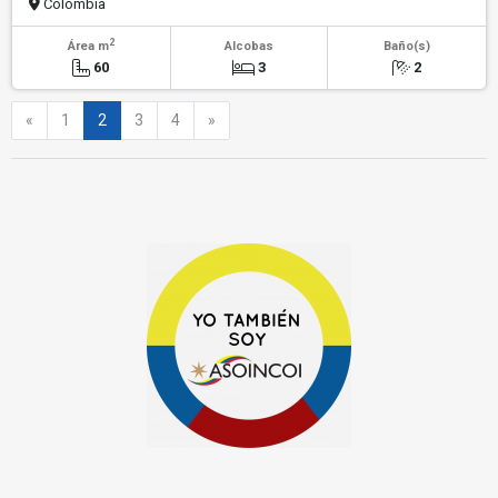
Colombia
2
Área m
Alcobas
Baño(s)
60
3
2
Anterior
Siguiente
«
1
2
3
4
»