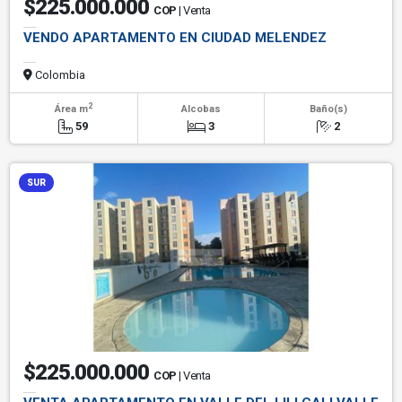
$225.000.000
COP
| Venta
VENDO APARTAMENTO EN CIUDAD MELENDEZ
Colombia
2
Área m
Alcobas
Baño(s)
59
3
2
SUR
$225.000.000
COP
| Venta