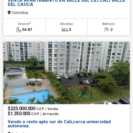
VENTA APARTAMENTO EN VALLE DEL LILI CALI VALLE
DEL CAUCA
Colombia
2
Área m
Alcobas
Baño(s)
54.87
3
2
$225.000.000
COP | Venta
$1.350.000
COP | Arriendo
Vendo o rento apto sur de Cali,cerca universidad
autónoma.