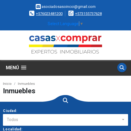
asociadosasoincoi@gmail.com
+576023481200
+573155737628
Select Language
▼
MENÚ
Inicio
Inmuebles
Inmuebles
Ciudad:
Todos
Localidad: