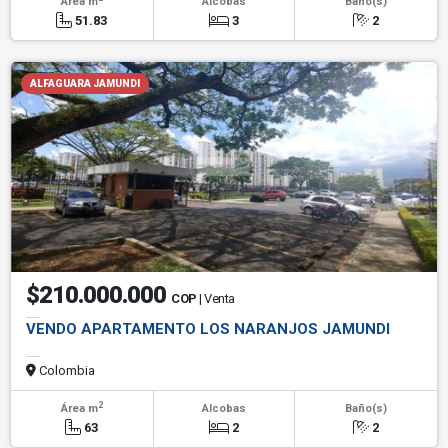
Área m
Alcobas
Baño(s)
51.83
3
2
ALFAGUARA JAMUNDI
$210.000.000
COP
| Venta
VENDO APARTAMENTO LOS NARANJOS JAMUNDI
Colombia
2
Área m
Alcobas
Baño(s)
63
2
2