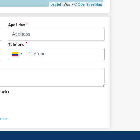
Leaflet
| Wasi - ©
OpenStreetMap
*
Apellidos
*
Teléfono
▼
iarias
cidad