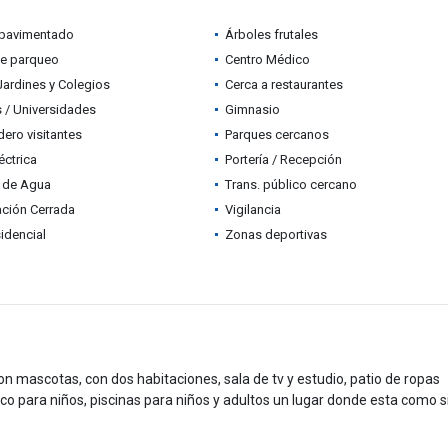
pavimentado
Árboles frutales
de parqueo
Centro Médico
Jardines y Colegios
Cerca a restaurantes
 / Universidades
Gimnasio
ero visitantes
Parques cercanos
éctrica
Portería / Recepción
 de Agua
Trans. público cercano
ción Cerrada
Vigilancia
idencial
Zonas deportivas
on mascotas, con dos habitaciones, sala de tv y estudio, patio de ropas
o para niños, piscinas para niños y adultos un lugar donde esta como s