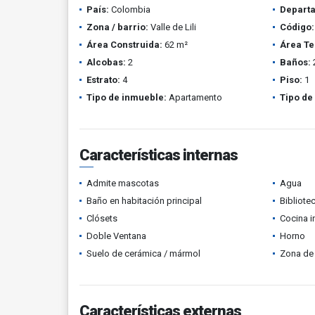
País:
Colombia
Depart
Zona / barrio:
Valle de Lili
Código:
Área Construida:
62 m²
Área Te
Alcobas:
2
Baños:
Estrato:
4
Piso:
1
Tipo de inmueble:
Apartamento
Tipo de
Características internas
Admite mascotas
Agua
Baño en habitación principal
Bibliote
Clósets
Cocina i
Doble Ventana
Horno
Suelo de cerámica / mármol
Zona de 
Características externas