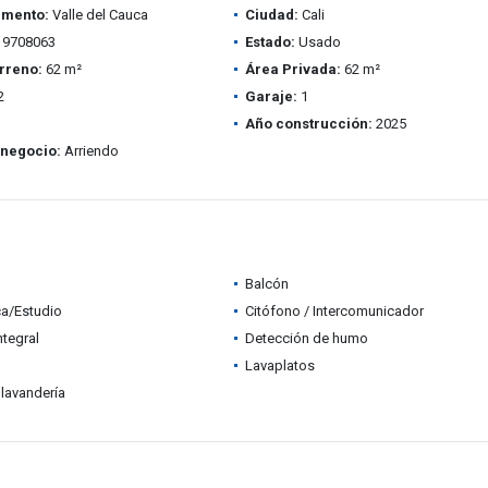
amento:
Valle del Cauca
Ciudad:
Cali
9708063
Estado:
Usado
rreno:
62 m²
Área Privada:
62 m²
2
Garaje:
1
Año construcción:
2025
 negocio:
Arriendo
Balcón
ca/Estudio
Citófono / Intercomunicador
ntegral
Detección de humo
Lavaplatos
lavandería