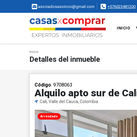
asociadosasoincoi@gmail.com
+576023481200
INICIO
Inicio
Detalles del inmueble
Código
. 9708063
Alquilo apto sur de Cali
Cali, Valle del Cauca, Colombia
Arrendado