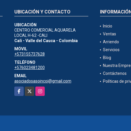
UBICACIÓN Y CONTACTO
INFORMACIÓ
UBICACIÓN
Inicio
CENTRO COMERCIAL AQUARELA
Ventas
LOCAL H-62 -CALI
Cali - Valle del Cauca - Colombia
Arriendo
MÓVIL
Servicios
+573155737628
Blog
TELÉFONO
Nuestra Empre
+576023481200
Contáctenos
EMAIL
asociadosasoincoi@gmail.com
Políticas de pr
Facebook
X
Instagram