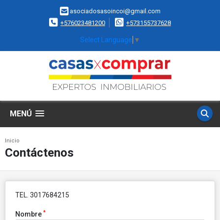
asociadosasoincoi@gmail.com
+576023481200
+573155737628
Select Language
▼
MENÚ
Inicio
Contáctenos
TEL. 3017684215
*
Nombre