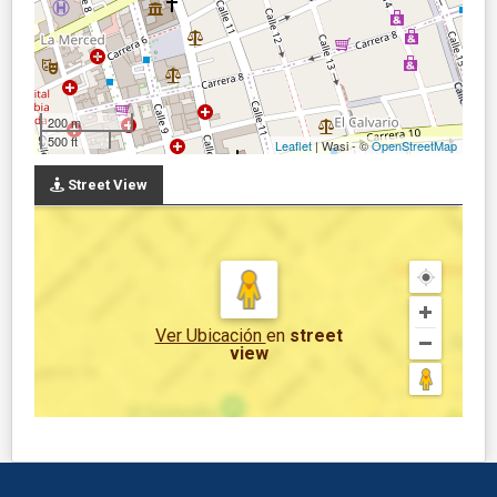
200 m
500 ft
Leaflet
| Wasi - ©
OpenStreetMap
Street View
Ver Ubicación
en
street
view