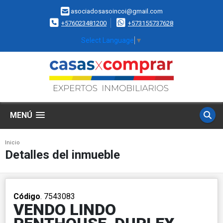
asociadosasoincoi@gmail.com
+576023481200
+573155737628
Select Language
▼
MENÚ
Inicio
Detalles del inmueble
Código
. 7543083
VENDO LINDO