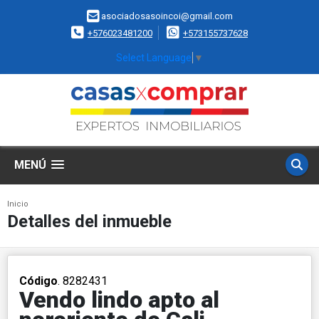
asociadosasoincoi@gmail.com
+576023481200
+573155737628
Select Language
▼
MENÚ
Inicio
Detalles del inmueble
Código
. 8282431
Vendo lindo apto al