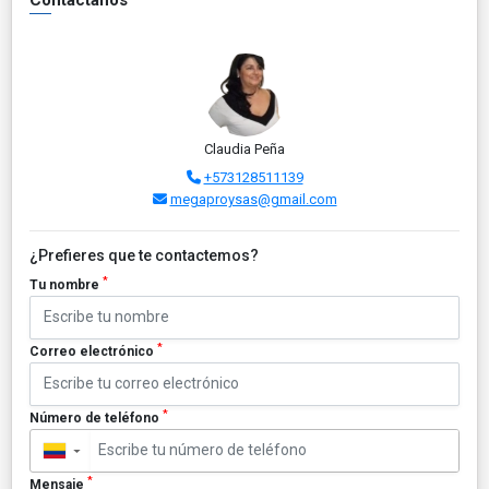
Claudia Peña
+573128511139
megaproysas@gmail.com
¿Prefieres que te contactemos?
*
Tu nombre
*
Correo electrónico
*
Número de teléfono
▼
*
Mensaje