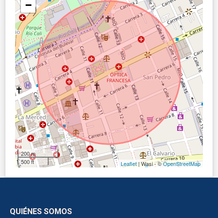
−
200 m
500 ft
Leaflet
| Wasi - ©
OpenStreetMap
QUIÉNES SOMOS