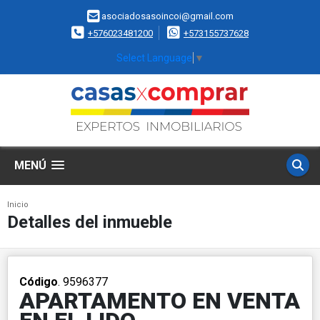
asociadosasoincoi@gmail.com
+576023481200
+573155737628
Select Language
▼
MENÚ
Inicio
Detalles del inmueble
Código
. 9596377
APARTAMENTO EN VENTA