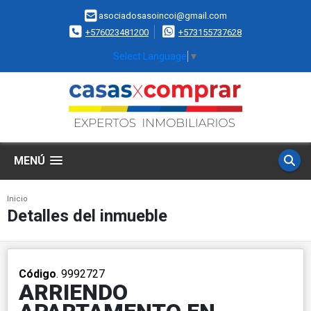
asociadosasoincoi@gmail.com
+576023481200
+573155737628
Select Language
▼
MENÚ
Inicio
Detalles del inmueble
Código
. 9992727
ARRIENDO