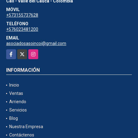
Cali - Valle del Cauca - Colombia
MÓVIL
+573155737628
TELÉFONO
+576023481200
EMAIL
asociadosasoincoi@gmail.com
Facebook
X
Instagram
INFORMACIÓN
Inicio
Ventas
Arriendo
Servicios
Blog
Nuestra Empresa
Contáctenos