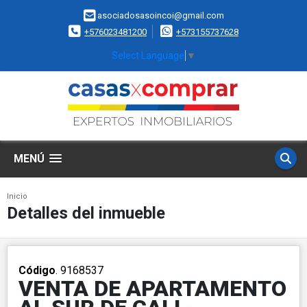
asociadosasoincoi@gmail.com
+576023481200
+573155737628
Select Language
▼
MENÚ
Inicio
Detalles del inmueble
Código
. 9168537
VENTA DE APARTAMENTO