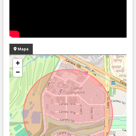
Mapa
+
−