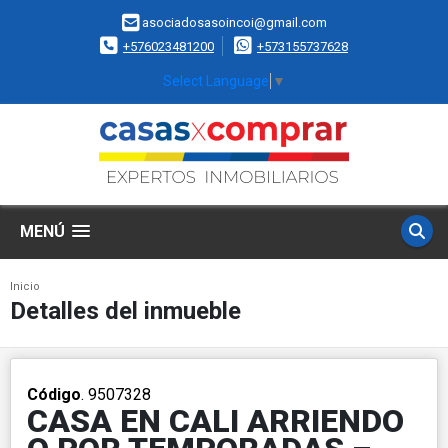
asociadosasoincoi@gmail.com
+576023481200
+573155737628
Select Language
▼
MENÚ
Inicio
Detalles del inmueble
Código
. 9507328
CASA EN CALI ARRIENDO