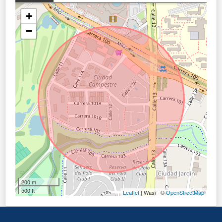
+
−
200 m
500 ft
Leaflet
| Wasi - ©
OpenStreetMap