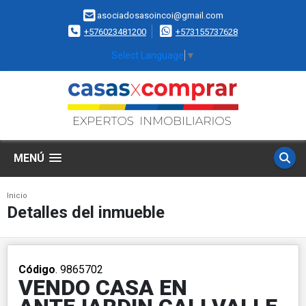
asociadosasoincoi@gmail.com
+576023481200
+573155737628
Select Language
▼
MENÚ
Inicio
Detalles del inmueble
Código
. 9865702
VENDO CASA EN