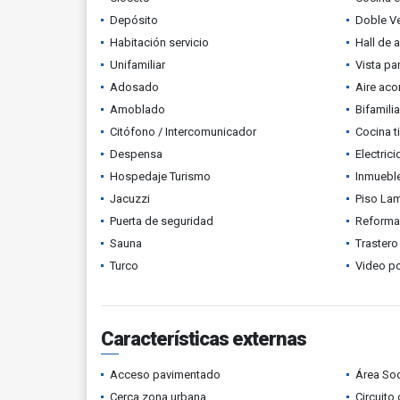
Depósito
Doble V
Habitación servicio
Hall de 
Unifamiliar
Vista p
Adosado
Aire ac
Amoblado
Bifamilia
Citófono / Intercomunicador
Cocina t
Despensa
Electric
Hospedaje Turismo
Inmueble
Jacuzzi
Piso La
Puerta de seguridad
Reform
Sauna
Trastero
Turco
Video po
Características externas
Acceso pavimentado
Área Soc
Cerca zona urbana
Circuito