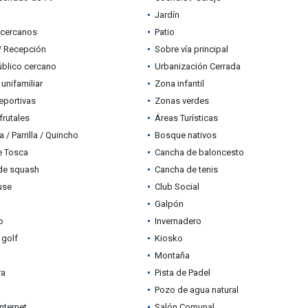
Jardín
 cercanos
Patio
 / Recepción
Sobre vía principal
úblico cercano
Urbanización Cerrada
 unifamiliar
Zona infantil
eportivas
Zonas verdes
frutales
Áreas Turísticas
 / Parrilla / Quincho
Bosque nativos
e Tosca
Cancha de baloncesto
de squash
Cancha de tenis
use
Club Social
Galpón
o
Invernadero
 golf
Kiosko
Montaña
ra
Pista de Padel
Pozo de agua natural
nternet
Salón Comunal