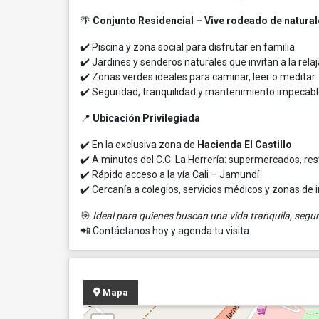
🌴
Conjunto Residencial – Vive rodeado de natura
✔️ Piscina y zona social para disfrutar en familia
✔️ Jardines y senderos naturales que invitan a la rela
✔️ Zonas verdes ideales para caminar, leer o meditar
✔️ Seguridad, tranquilidad y mantenimiento impecab
📍
Ubicación Privilegiada
✔️ En la exclusiva zona de
Hacienda El Castillo
✔️ A minutos del C.C. La Herrería: supermercados, re
✔️ Rápido acceso a la vía Cali – Jamundí
✔️ Cercanía a colegios, servicios médicos y zonas de 
🎯
Ideal para quienes buscan una vida tranquila, segura
📲 Contáctanos hoy y agenda tu visita.
Mapa