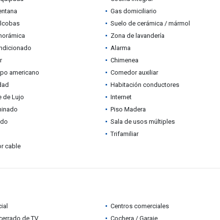
entana
Gas domiciliario
alcobas
Suelo de cerámica / mármol
anorámica
Zona de lavandería
ondicionado
Alarma
r
Chimenea
ipo americano
Comedor auxiliar
idad
Habitación conductores
 de Lujo
Internet
minado
Piso Madera
ado
Sala de usos múltiples
Trifamiliar
r cable
ial
Centros comerciales
 cerrado de TV
Cochera / Garaje