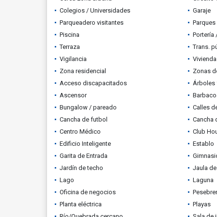
Colegios / Universidades
Garaje
Parqueadero visitantes
Parques
Piscina
Portería
Terraza
Trans. p
Vigilancia
Vivienda
Zona residencial
Zonas d
Acceso discapacitados
Árboles 
Ascensor
Barbacoa
Bungalow / pareado
Calles d
Cancha de futbol
Cancha 
Centro Médico
Club Ho
Edificio Inteligente
Establo
Garita de Entrada
Gimnasi
Jardín de techo
Jaula de
Lago
Laguna
Oficina de negocios
Pesebre
Planta eléctrica
Playas
Río/Quebrada cercano
Sala de i