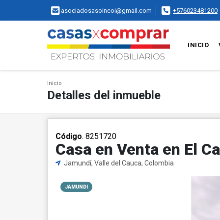
asociadosasoincoi@gmail.com
+576023481200
INICIO
Inicio
Detalles del inmueble
Código
. 8251720
Casa en Venta en El Ca
Jamundí, Valle del Cauca, Colombia
JAMUNDI