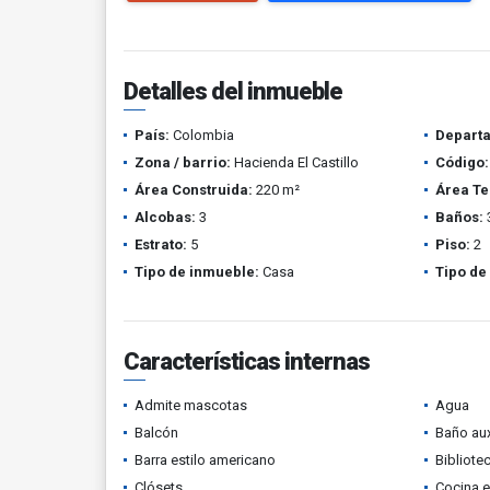
Detalles del inmueble
País:
Colombia
Depart
Zona / barrio:
Hacienda El Castillo
Código:
Área Construida:
220 m²
Área Te
Alcobas:
3
Baños:
Estrato:
5
Piso:
2
Tipo de inmueble:
Casa
Tipo de
Características internas
Admite mascotas
Agua
Balcón
Baño aux
Barra estilo americano
Bibliote
Clósets
Cocina 