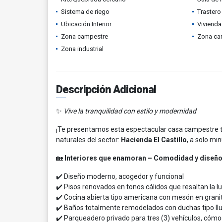
Sistema de riego
Trastero
Ubicación Interior
Vivienda
Zona campestre
Zona ca
Zona industrial
Descripción Adicional
✨
Vive la tranquilidad con estilo y modernidad
¡Te presentamos esta espectacular casa campestre t
naturales del sector:
Hacienda El Castillo
, a solo mi
🏡
Interiores que enamoran – Comodidad y dise
✔️ Diseño moderno, acogedor y funcional
✔️ Pisos renovados en tonos cálidos que resaltan la l
✔️ Cocina abierta tipo americana con mesón en granit
✔️ Baños totalmente remodelados con duchas tipo ll
✔️ Parqueadero privado para tres (3) vehículos, cómo