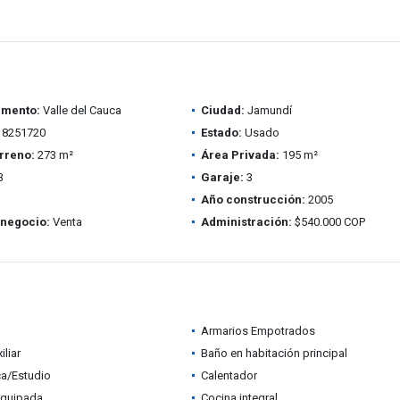
amento:
Valle del Cauca
Ciudad:
Jamundí
8251720
Estado:
Usado
rreno:
273 m²
Área Privada:
195 m²
3
Garaje:
3
Año construcción:
2005
 negocio:
Venta
Administración:
$540.000 COP
Armarios Empotrados
iliar
Baño en habitación principal
ca/Estudio
Calentador
equipada
Cocina integral