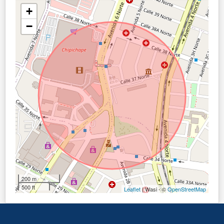
+
−
200 m
500 ft
Leaflet
| Wasi - ©
OpenStreetMap