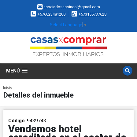
asociadosasoincoi@gmail.com
+576023481200
+573155737628
Select Language
▼
MENÚ
Inicio
Detalles del inmueble
Código
. 9439743
Vendemos hotel