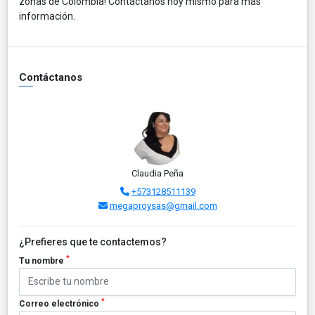
zonas de Colombia! Contáctanos hoy mismo para más
información.
Contáctanos
Claudia Peña
+573128511139
megaproysas@gmail.com
¿Prefieres que te contactemos?
*
Tu nombre
*
Correo electrónico