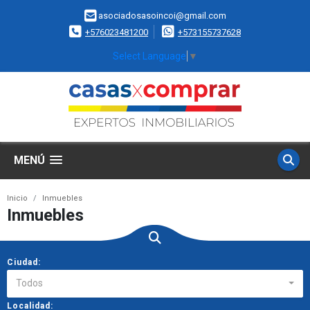
asociadosasoincoi@gmail.com
+576023481200
+573155737628
Select Language
▼
MENÚ
Inicio
Inmuebles
Inmuebles
Ciudad:
Todos
Localidad: