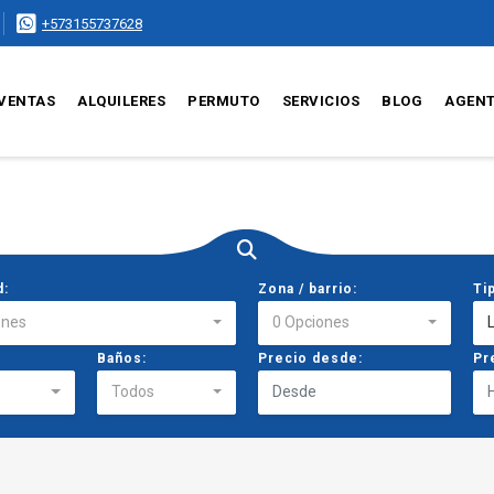
+573155737628
VENTAS
ALQUILERES
PERMUTO
SERVICIOS
BLOG
AGEN
d:
Zona / barrio:
Ti
ones
0 Opciones
Baños:
Precio desde:
Pr
Todos