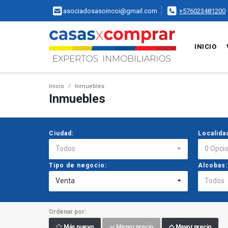
asociadosasoincoi@gmail.com
+576023481200
INICIO
Inicio
Inmuebles
Inmuebles
Ciudad:
Localida
Todos
0 Opci
Tipo de negocio:
Alcobas:
Venta
Todos
Ordenar por:
Más nuevo
Menor precio
Mayor precio