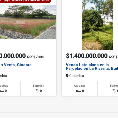
ión ¡ oportunidad para inversionistas
0.000.000
$1.400.000.000
COP
| Venta
COP
|
en Venta, Ginebra
Vendo Lote plano en la
Parcelación La Riverita, Bui
Cali Sur
mbia
Colombia
lcobas
Baño(s)
Alcobas
Baño(
0
0
0