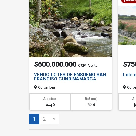
¡ Atenc
$600.000.000
$75
COP
| Venta
VENDO LOTES DE ENSUEÑO SAN
Lote 
FRANCISO CUNDINAMARCA
Colombia
Colo
Alcobas
Baño(s)
A
0
0
Siguiente
1
2
»