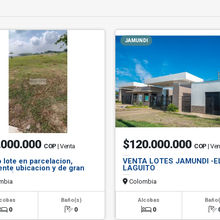
JAMUNDI
.000.000
$120.000.000
COP
| Venta
COP
| Ve
 lote en parcelacion,
VENTA LOTES JAMUNDI -E
ente ubicacion y de gran
LAGUITO
zacion.
mbia
Colombia
lcobas
Baño(s)
Alcobas
Baño(
0
0
0