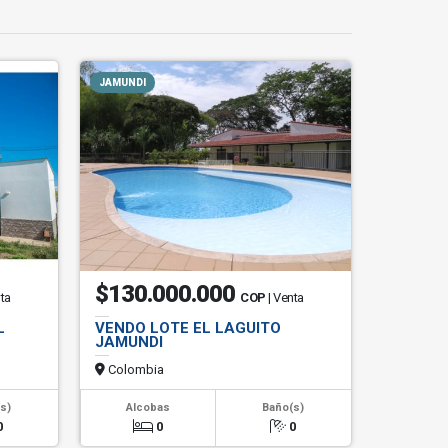
JAMUNDI
$130.000.000
nta
COP
| Venta
L
VENDO LOTE EL LAGUITO
JAMUNDI
Colombia
s)
Alcobas
Baño(s)
0
0
0