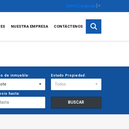
Select Language
▼
TES
NUESTRA EMPRESA
CONTÁCTENOS
po de inmueble:
Estado Propiedad:
Lote
Todos
ecio hasta:
BUSCAR