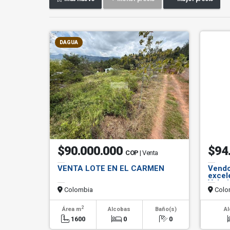
DAGUA
$90.000.000
$94
COP
| Venta
VENTA LOTE EN EL CARMEN
Vendo
excel
Valori
Colombia
Colo
2
Área m
Alcobas
Baño(s)
A
1600
0
0