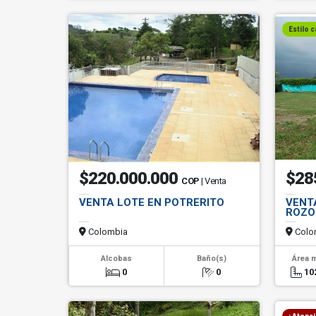
Estilo 
$220.000.000
$28
COP
| Venta
VENTA LOTE EN POTRERITO
VENT
ROZO
Colombia
Colo
Alcobas
Baño(s)
Área 
0
0
10