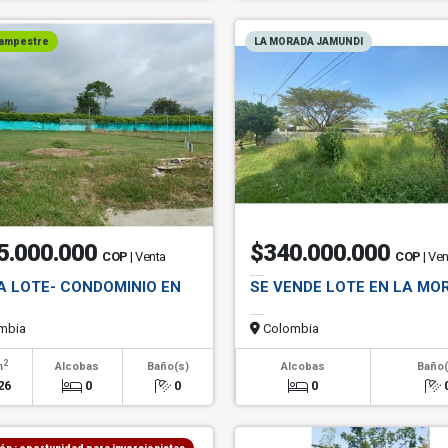
campestre
LA MORADA JAMUNDI
5.000.000
$340.000.000
COP
| Venta
COP
| Ve
A LOTE- CONDOMINIO EN
SE VENDE LOTE EN LA MO
mbia
Colombia
2
m
Alcobas
Baño(s)
Alcobas
Baño(
26
0
0
0