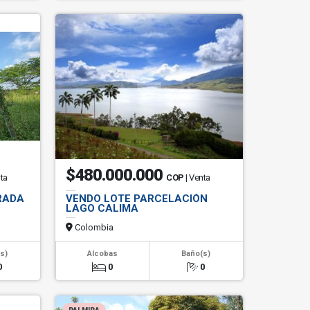
$480.000.000
nta
COP
| Venta
RADA
VENDO LOTE PARCELACIÓN
LAGO CALIMA
Colombia
s)
Alcobas
Baño(s)
0
0
0