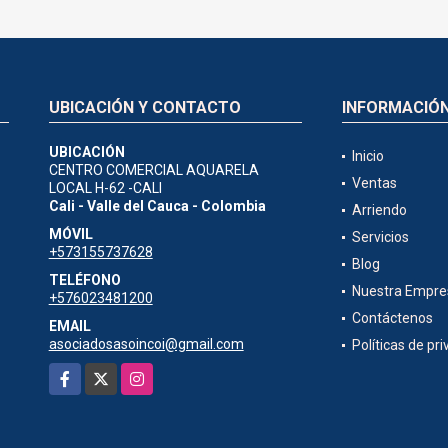
UBICACIÓN Y CONTACTO
INFORMACIÓ
UBICACIÓN
Inicio
CENTRO COMERCIAL AQUARELA
Ventas
LOCAL H-62 -CALI
Cali - Valle del Cauca - Colombia
Arriendo
MÓVIL
Servicios
+573155737628
Blog
TELÉFONO
Nuestra Empre
+576023481200
Contáctenos
EMAIL
asociadosasoincoi@gmail.com
Políticas de pr
Facebook
X
Instagram