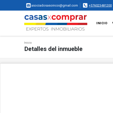
asociadosasoincoi@gmail.com
+576023481200
INICIO
Inicio
Detalles del inmueble