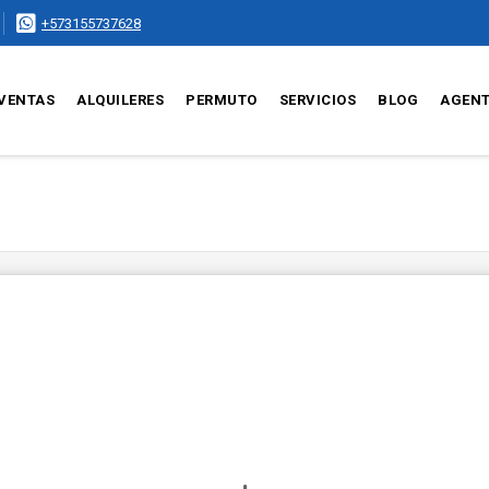
+573155737628
VENTAS
ALQUILERES
PERMUTO
SERVICIOS
BLOG
AGEN