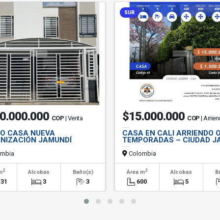
SUR
0.000.000
$15.000.000
COP
| Venta
COP
| Arrie
O CASA NUEVA
CASA EN CALI ARRIENDO 
NIZACIÓN JAMUNDÍ
TEMPORADAS – CIUDAD J
mbia
Colombia
2
2
m
Alcobas
Baño(s)
Área m
Alcobas
B
.31
3
3
600
5