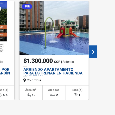
SUR
$1.300.000
$1.90
ndo
COP
| Arriendo
O POR
ARRIENDO APARTAMENTO
ARRIEND
ARDÍN
PARA ESTRENAR EN HACIENDA
QUINTAS
KACHIPAY
Colombia
Colombi
2
2
año(s)
Área m
Alcobas
Baño(s)
Área m
5.5
60
2
1
80