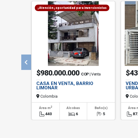
¡ Atención ¡ oportunidad para inversionistas
$980.000.000
$43
COP
| Venta
CASA EN VENTA, BARRIO
VEND
LIMONAR
URBA
Colombia
Colo
2
Área m
Alcobas
Baño(s)
Área 
440
6
5
87