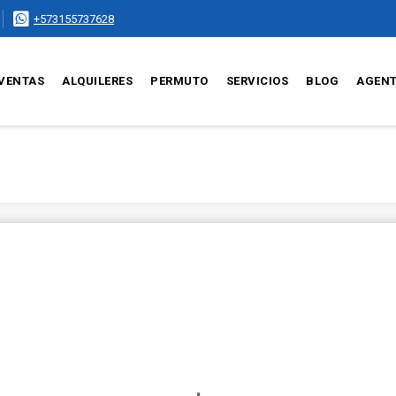
+573155737628
VENTAS
ALQUILERES
PERMUTO
SERVICIOS
BLOG
AGEN