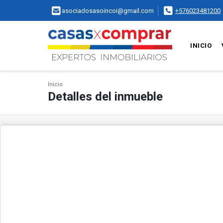
asociadosasoincoi@gmail.com
+576023481200
INICIO
Inicio
Detalles del inmueble