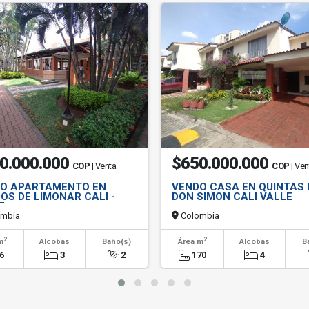
0.000.000
$650.000.000
COP
| Venta
COP
| Ven
O APARTAMENTO EN
VENDO CASA EN QUINTAS 
OS DE LIMONAR CALI -
DON SIMON CALI VALLE
E
mbia
Colombia
2
2
m
Alcobas
Baño(s)
Área m
Alcobas
B
6
3
2
170
4