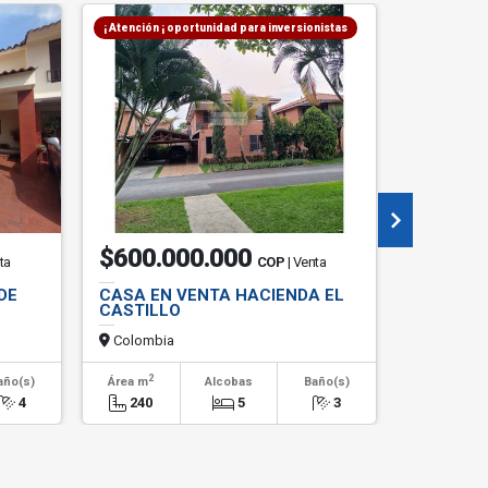
¡ Atención ¡ oportunidad para inversionistas
$600.000.000
$8.50
ta
COP
| Venta
DE
CASA EN VENTA HACIENDA EL
ARRIEND
CASTILLO
BRETAÑ
Colombia
Colombi
2
2
año(s)
Área m
Alcobas
Baño(s)
Área m
4
240
5
3
375