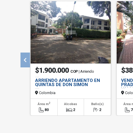
$1.900.000
$38
COP
| Arriendo
ARRIENDO APARTAMENTO EN
VEND
QUINTAS DE DON SIMON
PRAD
VALL
Colombia
Colo
2
Área m
Alcobas
Baño(s)
Área 
80
2
2
7