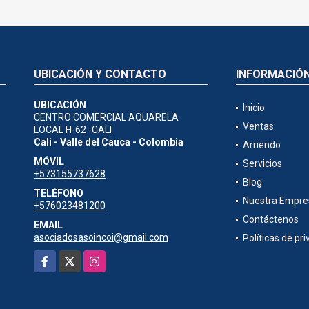
UBICACIÓN Y CONTACTO
INFORMACIÓ
UBICACIÓN
Inicio
CENTRO COMERCIAL AQUARELA
Ventas
LOCAL H-62 -CALI
Cali - Valle del Cauca - Colombia
Arriendo
MÓVIL
Servicios
+573155737628
Blog
TELÉFONO
Nuestra Empre
+576023481200
Contáctenos
EMAIL
asociadosasoincoi@gmail.com
Políticas de pr
Facebook
X
Instagram