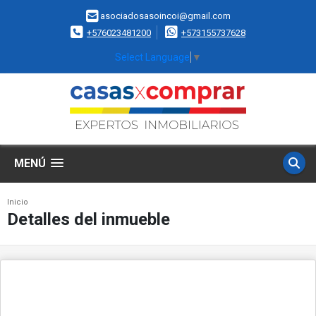
asociadosasoincoi@gmail.com
+576023481200
+573155737628
Select Language
▼
MENÚ
Inicio
Detalles del inmueble