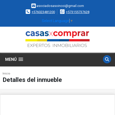
asociadosasoincoi@gmail.com
+576023481200
+573155737628
Select Language
▼
MENÚ
Inicio
Detalles del inmueble