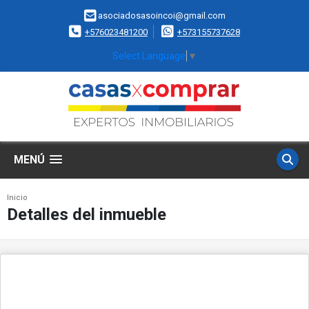
asociadosasoincoi@gmail.com
+576023481200
+573155737628
Select Language
▼
MENÚ
Inicio
Detalles del inmueble