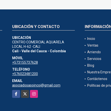
UBICACIÓN Y CONTACTO
INFORMACIÓ
UBICACIÓN
Inicio
CENTRO COMERCIAL AQUARELA
Ventas
LOCAL H-62 -CALI
Cali - Valle del Cauca - Colombia
Arriendo
MÓVIL
Servicios
+573155737628
Blog
TELÉFONO
Nuestra Empre
+576023481200
Contáctenos
EMAIL
asociadosasoincoi@gmail.com
Políticas de pr
Facebook
X
Instagram