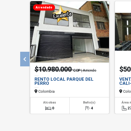
Arrendado
$10.980.000
$50
COP
| Arriendo
RENTO LOCAL PARQUE DEL
VENT
PERRO
CALI-
Colombia
Colo
Alcobas
Baño(s)
Área 
0
4
2