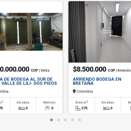
0.000.000
$8.500.000
COP
| Venta
COP
| Arriendo
A DE BODEGA AL SUR DE
ARRIENDO BODEGA EN
 VALLE DE LILI- DOS PISOS
BRETAÑA
mbia
Colombia
2
2
m
Alcobas
Baño(s)
Área m
Alcobas
B
70
0
0
375
0