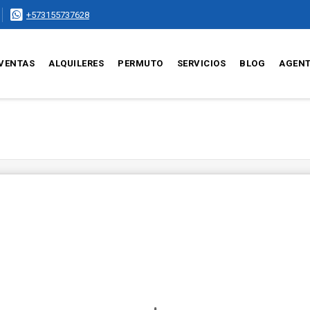
+573155737628
VENTAS
ALQUILERES
PERMUTO
SERVICIOS
BLOG
AGEN