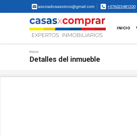
asociadosasoincoi@gmail.com
+576023481200
INICIO
Inicio
Detalles del inmueble