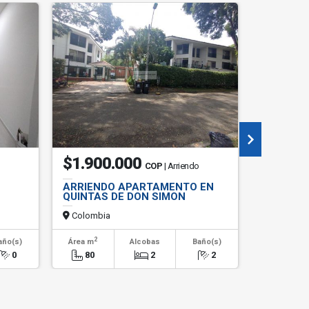
$1.900.000
$5.80
COP
| Arriendo
ARRIENDO APARTAMENTO EN
ALQUILO
QUINTAS DE DON SIMON
CALI- U
Colombia
Colombi
2
año(s)
Área m
Alcobas
Baño(s)
Alcob
0
80
2
2
3