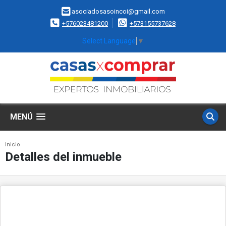
asociadosasoincoi@gmail.com
+576023481200
+573155737628
Select Language
▼
MENÚ
Inicio
Detalles del inmueble