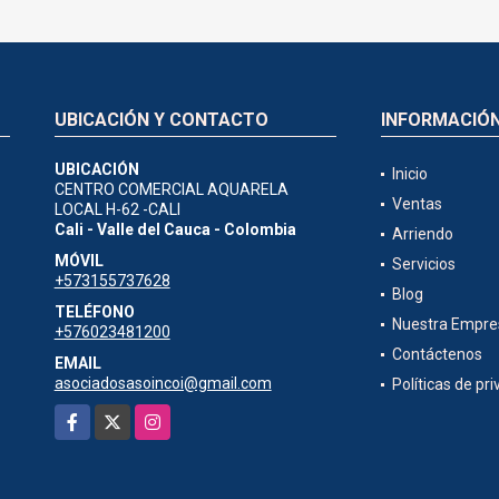
UBICACIÓN Y CONTACTO
INFORMACIÓ
UBICACIÓN
Inicio
CENTRO COMERCIAL AQUARELA
Ventas
LOCAL H-62 -CALI
Cali - Valle del Cauca - Colombia
Arriendo
MÓVIL
Servicios
+573155737628
Blog
TELÉFONO
Nuestra Empre
+576023481200
Contáctenos
EMAIL
asociadosasoincoi@gmail.com
Políticas de pr
Facebook
X
Instagram