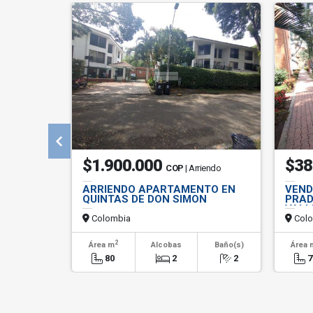
$1.900.000
$38
COP
| Arriendo
ARRIENDO APARTAMENTO EN
VEND
QUINTAS DE DON SIMON
PRAD
VALL
Colombia
Colo
2
Área m
Alcobas
Baño(s)
Área 
80
2
2
7