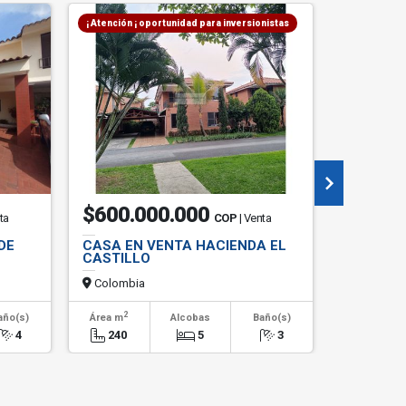
¡ Atención ¡ oportunidad para inversionistas
$600.000.000
$8.50
ta
COP
| Venta
DE
CASA EN VENTA HACIENDA EL
ARRIEND
CASTILLO
BRETAÑ
Colombia
Colombi
2
2
año(s)
Área m
Alcobas
Baño(s)
Área m
4
240
5
3
375