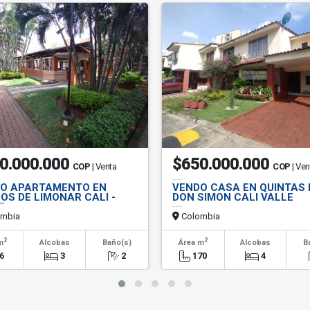
0.000.000
$650.000.000
COP
| Venta
COP
| Ven
O APARTAMENTO EN
VENDO CASA EN QUINTAS 
OS DE LIMONAR CALI -
DON SIMON CALI VALLE
E
mbia
Colombia
2
2
m
Alcobas
Baño(s)
Área m
Alcobas
B
6
3
2
170
4