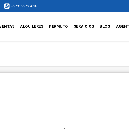
+573155737628
VENTAS
ALQUILERES
PERMUTO
SERVICIOS
BLOG
AGEN