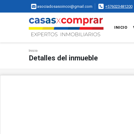
asociadosasoincoi@gmail.com
+576023481200
INICIO
Inicio
Detalles del inmueble