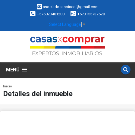
asociadosasoincoi@gmail.com
+576023481200
+573155737628
Select Language
▼
MENÚ
Inicio
Detalles del inmueble