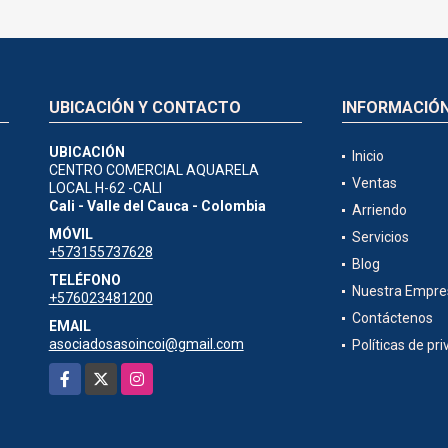
UBICACIÓN Y CONTACTO
INFORMACIÓ
UBICACIÓN
Inicio
CENTRO COMERCIAL AQUARELA
Ventas
LOCAL H-62 -CALI
Cali - Valle del Cauca - Colombia
Arriendo
MÓVIL
Servicios
+573155737628
Blog
TELÉFONO
Nuestra Empre
+576023481200
Contáctenos
EMAIL
asociadosasoincoi@gmail.com
Políticas de pr
Facebook
X
Instagram