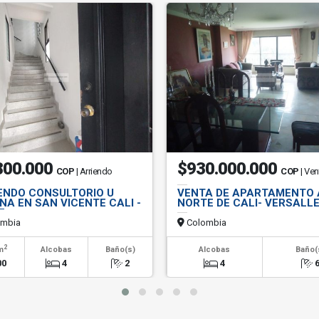
800.000
$930.000.000
COP
| Arriendo
COP
| Ven
ENDO CONSULTORIO U
VENTA DE APARTAMENTO 
INA EN SAN VICENTE CALI -
NORTE DE CALI- VERSALL
E
mbia
Colombia
2
m
Alcobas
Baño(s)
Alcobas
Baño(
00
4
2
4