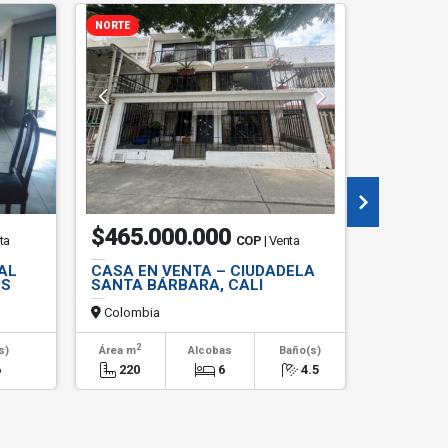
NORTE
$465.000.000
$1.56
ta
COP
| Venta
AL
CASA EN VENTA – CIUDADELA
VENDO 
ES
SANTA BÁRBARA, CALI
BELLAVI
VALLE
Colombia
Colombi
2
2
s)
Área m
Alcobas
Baño(s)
Área m
6
220
6
4.5
151