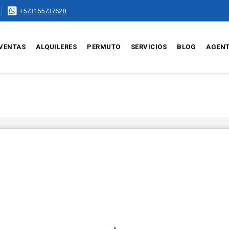
+573155737628
VENTAS
ALQUILERES
PERMUTO
SERVICIOS
BLOG
AGEN