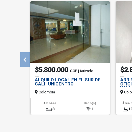
$5.800.000
$2.
COP
| Arriendo
ALQUILO LOCAL EN EL SUR DE
ARRI
CALI- UNICENTRO
OFIC
VALL
Colombia
Colo
Alcobas
Baño(s)
Área 
3
1
1