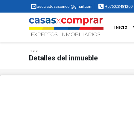
asociadosasoincoi@gmail.com
+576023481200
INICIO
Inicio
Detalles del inmueble